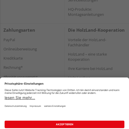
HQ-Produkte:
Montageanleitungen
Zahlungsarten
Die HolzLand-Kooperation
PayPal
Vorteile der HolzLand-
Fachhändler
Onlineüberweisung
HolzLand – eine starke
Kreditkarte
Kooperation
Rechnung*
Ihre Karriere bei HolzLand
*Bonität vorausgesetzt
Holz-Lexikon
Bauanleitungen
HolzLand Mitglieder-Bereich
Impressum
Datenschutz
Nutzungsbedingungen