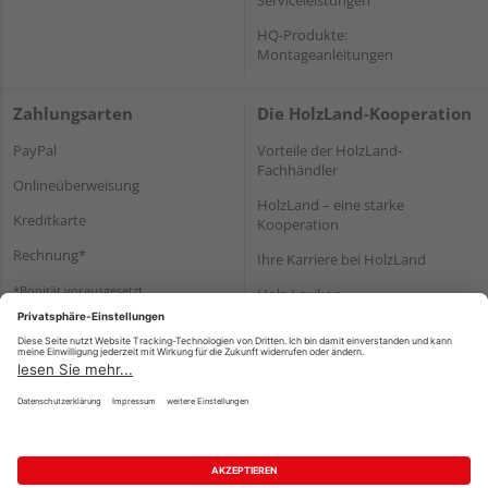
HQ-Produkte:
Montageanleitungen
Zahlungsarten
Die HolzLand-Kooperation
PayPal
Vorteile der HolzLand-
Fachhändler
Onlineüberweisung
HolzLand – eine starke
Kreditkarte
Kooperation
Rechnung*
Ihre Karriere bei HolzLand
*Bonität vorausgesetzt
Holz-Lexikon
Bauanleitungen
HolzLand Mitglieder-Bereich
Impressum
Datenschutz
Nutzungsbedingungen