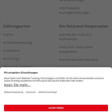
HQ-Produkte:
Montageanleitungen
Zahlungsarten
Die HolzLand-Kooperation
PayPal
Vorteile der HolzLand-
Fachhändler
Onlineüberweisung
HolzLand – eine starke
Kreditkarte
Kooperation
Rechnung*
Ihre Karriere bei HolzLand
*Bonität vorausgesetzt
Holz-Lexikon
Bauanleitungen
HolzLand Mitglieder-Bereich
Impressum
Datenschutz
Nutzungsbedingungen