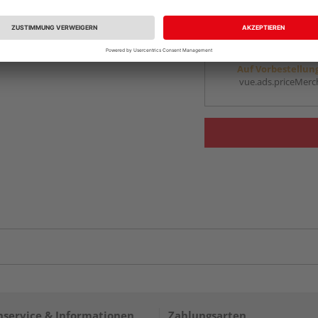
vue.ads.priceMerch
Beim Händler 
Auf Vorbestellun
vue.ads.priceMerch
service & Informationen
Zahlungsarten