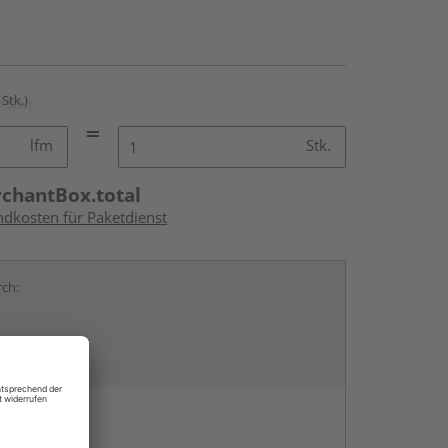
 Stk.)
lfm
Stk.
rchantBox.total
ndkosten für Paketdienst
rch:
en
g: