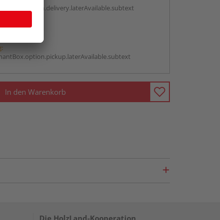
antBox.option.delivery.laterAvailable.subtext
abholen
g:
antBox.option.pickup.laterAvailable.subtext
In den Warenkorb
Die HolzLand-Kooperation