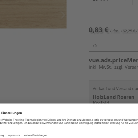
0,83 €
/ lfm
(62,25 € /
vue.ads.priceMe
inkl. MwSt.
zzgl. Versa
Verkauf und Versand du
HolzLand Roeren
Krefeld
Services
Kontakt
Online bestell
Auf Vorbestellun