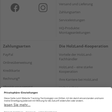
Versand und Lieferung
Zahlungsarten
Serviceleistungen
HQ-Produkte:
Montageanleitungen
Zahlungsarten
Die HolzLand-Kooperation
PayPal
Vorteile der HolzLand-
Fachhändler
Onlineüberweisung
HolzLand – eine starke
Kreditkarte
Kooperation
Rechnung*
Ihre Karriere bei HolzLand
*Bonität vorausgesetzt
Holz-Lexikon
Bauanleitungen
HolzLand Mitglieder-Bereich