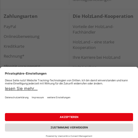
Zahlungsarten
Die HolzLand-Kooperation
PayPal
Vorteile der HolzLand-
Fachhändler
Onlineüberweisung
HolzLand – eine starke
Kreditkarte
Kooperation
Rechnung*
Ihre Karriere bei HolzLand
*Bonität vorausgesetzt
Holz-Lexikon
Bauanleitungen
HolzLand Mitglieder-Bereich
Impressum
Datenschutz
Nutzungsbedingungen
Barrierefreiheitserklärung
Vertrag widerrufen
©
HolzLand GmbH