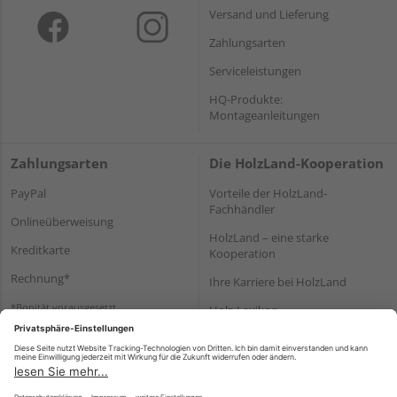
Versand und Lieferung
Zahlungsarten
Serviceleistungen
HQ-Produkte:
Montageanleitungen
Zahlungsarten
Die HolzLand-Kooperation
PayPal
Vorteile der HolzLand-
Fachhändler
Onlineüberweisung
HolzLand – eine starke
Kreditkarte
Kooperation
Rechnung*
Ihre Karriere bei HolzLand
*Bonität vorausgesetzt
Holz-Lexikon
Bauanleitungen
HolzLand Mitglieder-Bereich