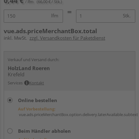
0,44 €
/ lfm
(66,00 € / Stk.)
lfm
Stk.
vue.ads.priceMerchantBox.total
inkl. MwSt.
zzgl. Versandkosten für Paketdienst
Verkauf und Versand durch:
HolzLand Roeren
Krefeld
Services
Kontakt
Online bestellen
Auf Vorbestellung:
vue.ads.priceMerchantBox.option.delivery.laterAvailable.subtext
Beim Händler abholen