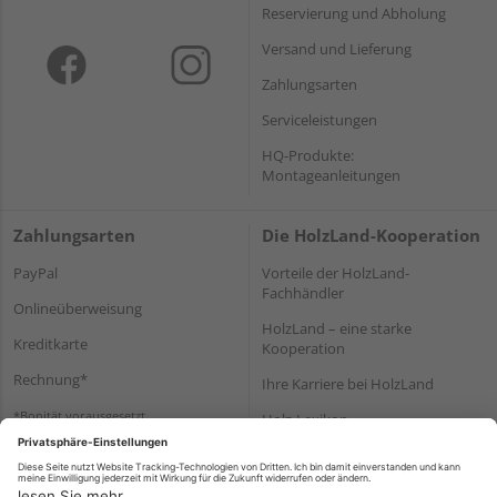
Reservierung und Abholung
Versand und Lieferung
Zahlungsarten
Serviceleistungen
HQ-Produkte:
Montageanleitungen
Zahlungsarten
Die HolzLand-Kooperation
PayPal
Vorteile der HolzLand-
Fachhändler
Onlineüberweisung
HolzLand – eine starke
Kreditkarte
Kooperation
Rechnung*
Ihre Karriere bei HolzLand
*Bonität vorausgesetzt
Holz-Lexikon
Bauanleitungen
HolzLand Mitglieder-Bereich