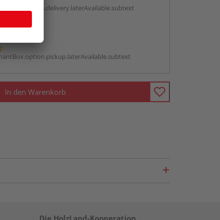
antBox.option.delivery.laterAvailable.subtext
abholen
g:
antBox.option.pickup.laterAvailable.subtext
In den Warenkorb
Die HolzLand-Kooperation