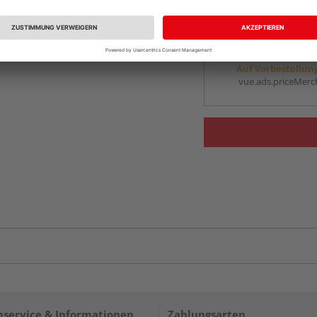
vue.ads.priceMerch
Beim Händler 
Auf Vorbestellun
vue.ads.priceMerch
service & Informationen
Zahlungsarten