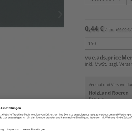
0,44 €
/ lfm
(66,00 € /
vue.ads.priceMe
inkl. MwSt.
zzgl. Versa
Verkauf und Versand du
HolzLand Roeren
Krefeld
Services
Kontakt
Online bestell
Auf Vorbestellun