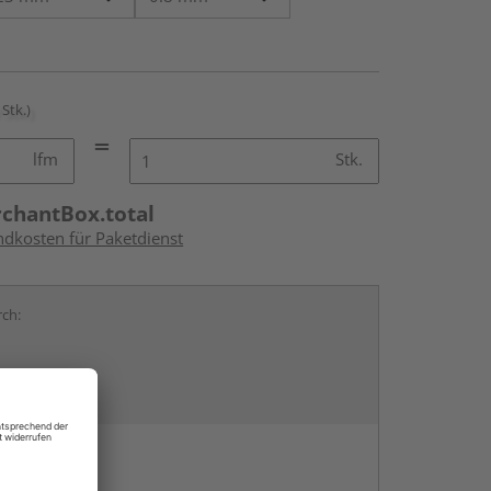
 Stk.)
lfm
Stk.
rchantBox.total
ndkosten für Paketdienst
rch:
en
g: