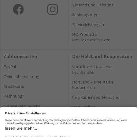
Versand und Lieferung
Zahlungsarten
Serviceleistungen
HQ-Produkte:
Montageanleitungen
Zahlungsarten
Die HolzLand-Kooperation
PayPal
Vorteile der HolzLand-
Fachhändler
Onlineüberweisung
HolzLand – eine starke
Kreditkarte
Kooperation
Rechnung*
Ihre Karriere bei HolzLand
*Bonität vorausgesetzt
Holz-Lexikon
Bauanleitungen
HolzLand Mitglieder-Bereich