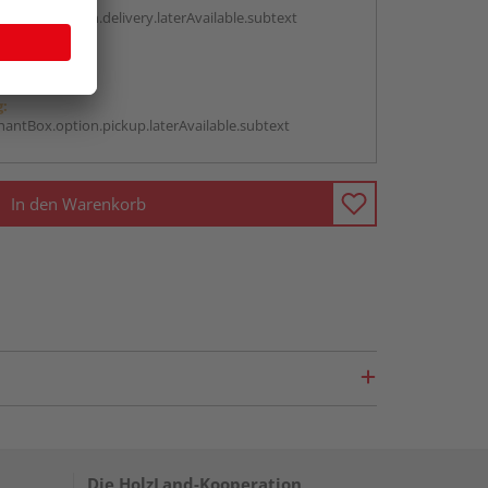
antBox.option.delivery.laterAvailable.subtext
abholen
g:
antBox.option.pickup.laterAvailable.subtext
In den Warenkorb
Die HolzLand-Kooperation