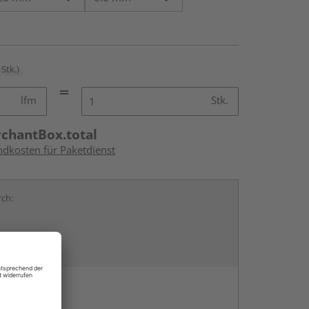
 Stk.)
lfm
Stk.
rchantBox.total
ndkosten für Paketdienst
rch:
en
g: