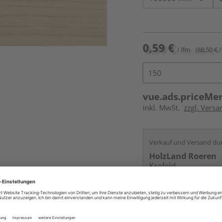
0,59 €
/ lfm
(88,50 € /
vue.ads.priceMe
inkl. MwSt.
zzgl. Versa
Verkauf und Versand du
HolzLand Roeren
Krefeld
Services
Kontakt
Online bestell
Auf Vorbestellun