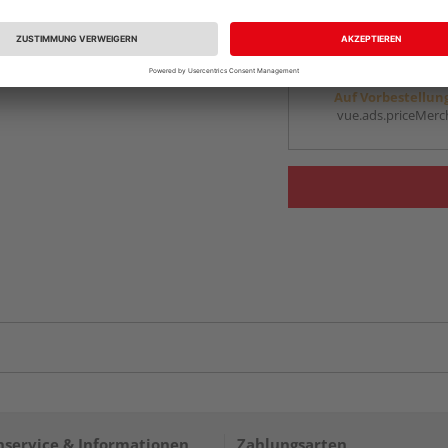
vue.ads.priceMerch
Beim Händler 
Auf Vorbestellun
vue.ads.priceMerch
service & Informationen
Zahlungsarten