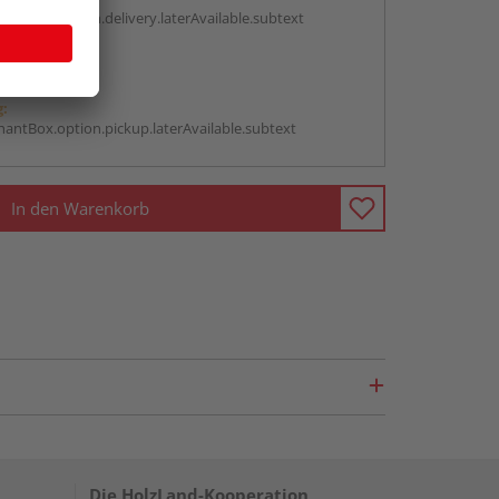
antBox.option.delivery.laterAvailable.subtext
abholen
g:
antBox.option.pickup.laterAvailable.subtext
In den Warenkorb
Die HolzLand-Kooperation