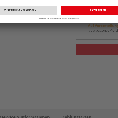
vue.ads.priceMerch
Beim Händler 
Auf Vorbestellun
vue.ads.priceMerch
service & Informationen
Zahlungsarten