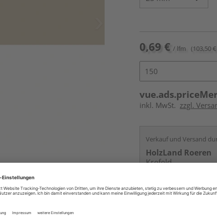
0,69 €
/ lfm
(103,50 € 
vue.ads.priceMe
inkl. MwSt.
zzgl. Versa
Verkauf und Versand du
HolzLand Roeren
Krefeld
Services
Kontakt
Online bestell
Auf Vorbestellun