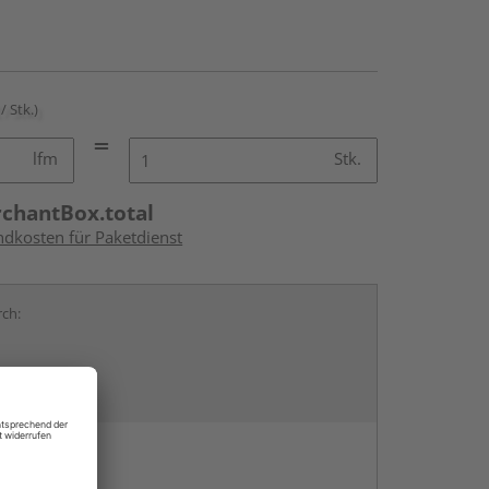
/ Stk.)
lfm
Stk.
rchantBox.total
ndkosten für Paketdienst
rch:
en
g: