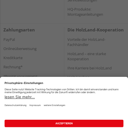
HQ-Produkte:
Montageanleitungen
Zahlungsarten
Die HolzLand-Kooperation
PayPal
Vorteile der HolzLand-
Fachhändler
Onlineüberweisung
HolzLand – eine starke
Kreditkarte
Kooperation
Rechnung*
Ihre Karriere bei HolzLand
*Bonität vorausgesetzt
Holz-Lexikon
Bauanleitungen
HolzLand Mitglieder-Bereich
Impressum
Datenschutz
Nutzungsbedingungen