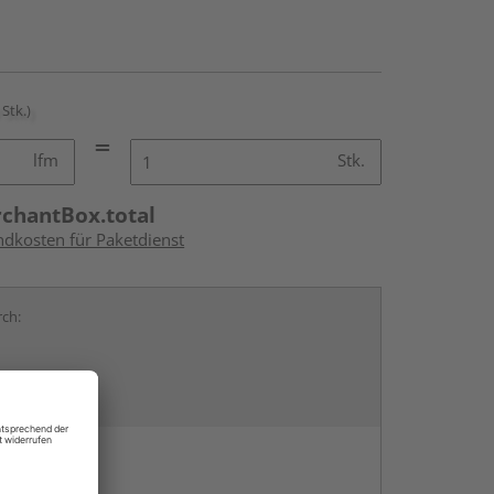
 Stk.)
lfm
Stk.
rchantBox.total
ndkosten für Paketdienst
rch:
en
g: