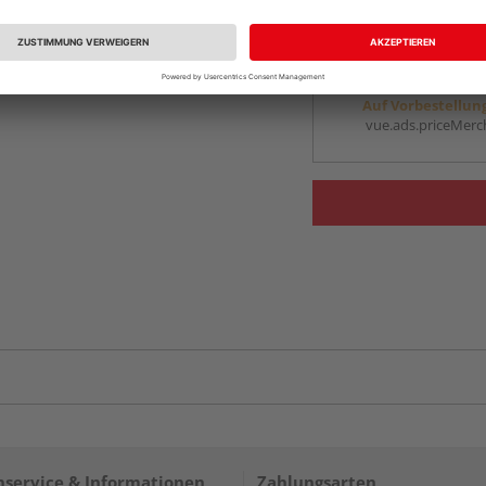
vue.ads.priceMerch
Beim Händler 
Auf Vorbestellun
vue.ads.priceMerch
service & Informationen
Zahlungsarten