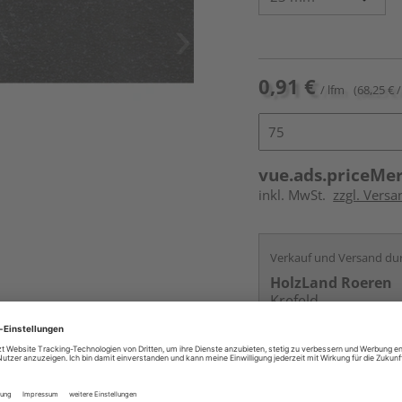
0,91 €
/ lfm
(68,25 € /
vue.ads.priceMe
inkl. MwSt.
zzgl. Versa
Verkauf und Versand du
HolzLand Roeren
Krefeld
Services
Kontakt
Online bestell
Auf Vorbestellun