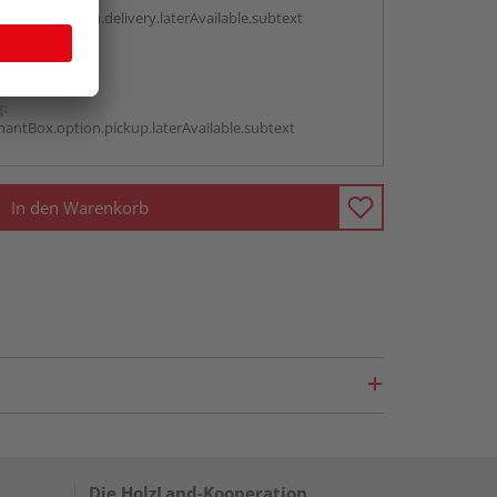
antBox.option.delivery.laterAvailable.subtext
abholen
g:
antBox.option.pickup.laterAvailable.subtext
In den Warenkorb
Die HolzLand-Kooperation