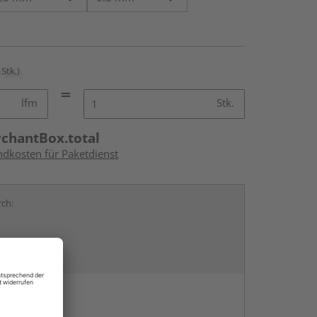
 Stk.)
lfm
Stk.
rchantBox.total
ndkosten für Paketdienst
rch:
en
g: