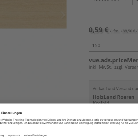
0,59 €
/ lfm
(88,50 € /
vue.ads.priceMe
inkl. MwSt.
zzgl. Versa
Verkauf und Versand du
HolzLand Roeren
Krefeld
Services
Kontakt
Online bestell
Auf Vorbestellun