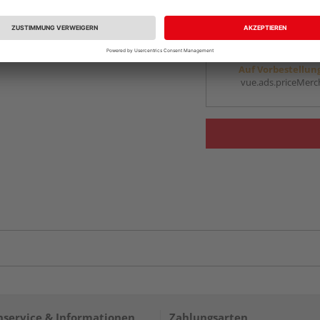
vue.ads.priceMerch
Beim Händler 
Auf Vorbestellun
vue.ads.priceMerch
service & Informationen
Zahlungsarten