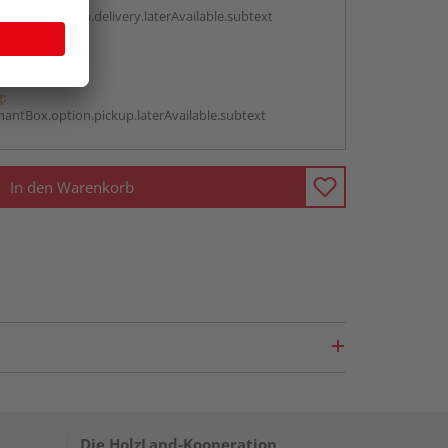
antBox.option.delivery.laterAvailable.subtext
abholen
g:
antBox.option.pickup.laterAvailable.subtext
In den Warenkorb
Die HolzLand-Kooperation