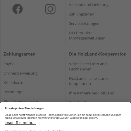
Versand und Lieferung
Zahlungsarten
Serviceleistungen
HQ-Produkte:
Montageanleitungen
Zahlungsarten
Die HolzLand-Kooperation
PayPal
Vorteile der HolzLand-
Fachhändler
Onlineüberweisung
HolzLand – eine starke
Kreditkarte
Kooperation
Rechnung*
Ihre Karriere bei HolzLand
*Bonität vorausgesetzt
Holz-Lexikon
Bauanleitungen
HolzLand Mitglieder-Bereich