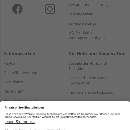
Versand und Lieferung
Zahlungsarten
Serviceleistungen
HQ-Produkte:
Montageanleitungen
Zahlungsarten
Die HolzLand-Kooperation
PayPal
Vorteile der HolzLand-
Fachhändler
Onlineüberweisung
HolzLand – eine starke
Kreditkarte
Kooperation
Rechnung*
Ihre Karriere bei HolzLand
*Bonität vorausgesetzt
Holz-Lexikon
Bauanleitungen
HolzLand Mitglieder-Bereich