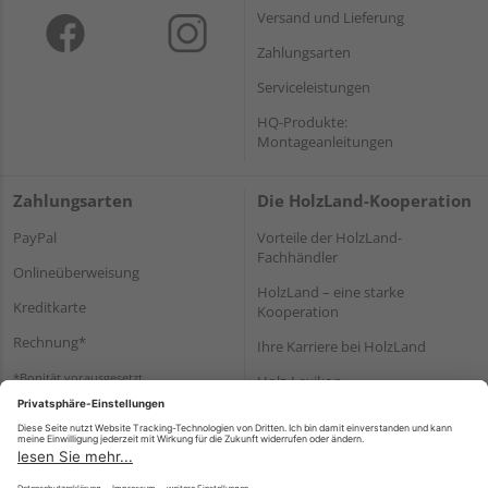
Versand und Lieferung
Zahlungsarten
Serviceleistungen
HQ-Produkte:
Montageanleitungen
Zahlungsarten
Die HolzLand-Kooperation
PayPal
Vorteile der HolzLand-
Fachhändler
Onlineüberweisung
HolzLand – eine starke
Kreditkarte
Kooperation
Rechnung*
Ihre Karriere bei HolzLand
*Bonität vorausgesetzt
Holz-Lexikon
Bauanleitungen
HolzLand Mitglieder-Bereich