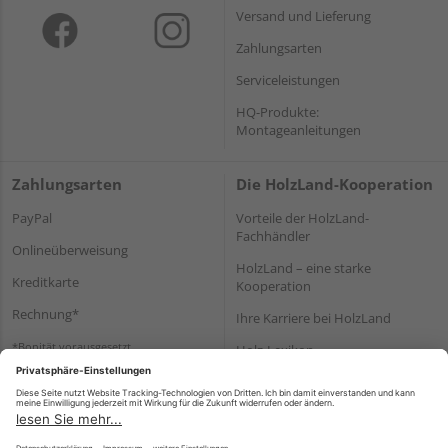
Versand und Lieferung
Zahlungsarten
Serviceleistungen
HQ-Produkte:
Montageanleitungen
Zahlungsarten
Die HolzLand-Kooperation
PayPal
Vorteile der HolzLand-
Fachhändler
Onlineüberweisung
HolzLand – eine starke
Kreditkarte
Kooperation
Rechnung*
Ihre Karriere bei HolzLand
*Bonität vorausgesetzt
Holz-Lexikon
Bauanleitungen
HolzLand Mitglieder-Bereich