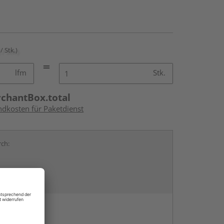
/ Stk.)
lfm
Stk.
rchantBox.total
ndkosten für Paketdienst
rch:
en
g: