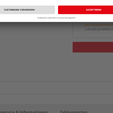
vue.ads.priceMerch
Beim Händler 
Auf Vorbestellun
vue.ads.priceMerch
service & Informationen
Zahlungsarten