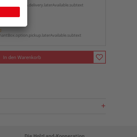
antBox.option.delivery.laterAvailable.subtext
abholen
g:
antBox.option.pickup.laterAvailable.subtext
In den Warenkorb
Die HolzLand-Kooperation