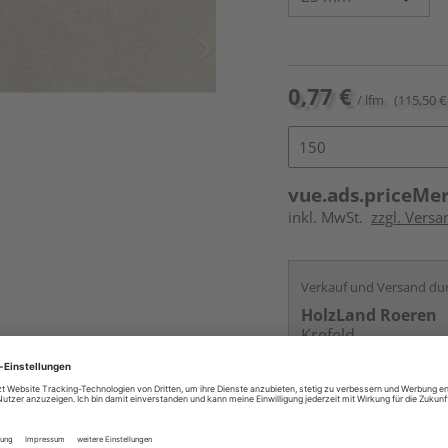
0,77 €
/ lfm
(115,50 € 
vue.ads.priceMe
inkl. MwSt.
zzgl. Versa
Verkauf und Versand du
HolzLand Roeren
Krefeld
Services
Kontakt
Online bestell
Auf Vorbestellun