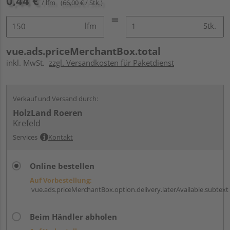
0,44 €
/ lfm
(66,00 € / Stk.)
lfm
Stk.
vue.ads.priceMerchantBox.total
inkl. MwSt.
zzgl. Versandkosten für Paketdienst
Verkauf und Versand durch:
HolzLand Roeren
Krefeld
Services
Kontakt
Online bestellen
Auf Vorbestellung:
vue.ads.priceMerchantBox.option.delivery.laterAvailable.subtext
Beim Händler abholen