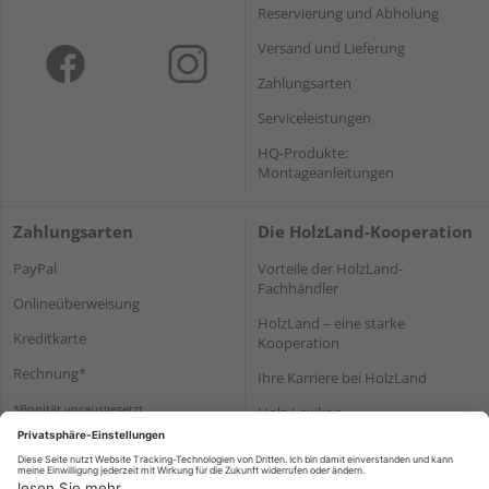
Reservierung und Abholung
Versand und Lieferung
Zahlungsarten
Serviceleistungen
HQ-Produkte:
Montageanleitungen
Zahlungsarten
Die HolzLand-Kooperation
PayPal
Vorteile der HolzLand-
Fachhändler
Onlineüberweisung
HolzLand – eine starke
Kreditkarte
Kooperation
Rechnung*
Ihre Karriere bei HolzLand
*Bonität vorausgesetzt
Holz-Lexikon
Bauanleitungen
HolzLand Mitglieder-Bereich