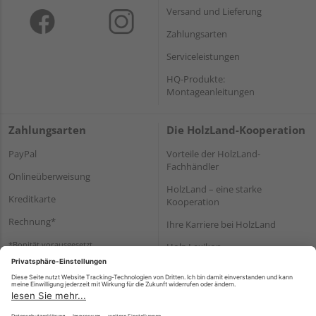
Versand und Lieferung
Zahlungsarten
Serviceleistungen
HQ-Produkte:
Montageanleitungen
Zahlungsarten
Die HolzLand-Kooperation
PayPal
Vorteile der HolzLand-
Fachhändler
Onlineüberweisung
HolzLand – eine starke
Kreditkarte
Kooperation
Rechnung*
Ihre Karriere bei HolzLand
*Bonität vorausgesetzt
Holz-Lexikon
Bauanleitungen
HolzLand Mitglieder-Bereich