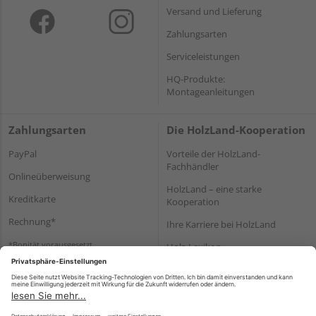
Versand und Lieferung
Zahlungsarten
Serviceleistungen
HQ-Produkte:
Montageanleitungen
Zahlungsarten
Die HolzLand-Kooperation
PayPal
Vorteile der HolzLand-
Fachhändler
Onlineüberweisung
HolzLand – eine starke
Kreditkarte
Kooperation
Rechnung*
Ihre Karriere bei HolzLand
*Bonität vorausgesetzt
Holz-Lexikon
Bauanleitungen
HolzLand Mitglieder-Bereich