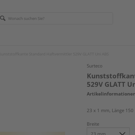
Kunststoffkante Standard Haftvermittler 529V GLATT Uni ABS
Surteco
Kunststoffkan
529V GLATT Un
Artikelinformatione
23 x 1 mm, Länge 150
Breite