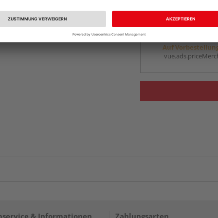
vue.ads.priceMerch
Beim Händler 
Auf Vorbestellun
vue.ads.priceMerch
service & Informationen
Zahlungsarten