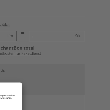
/ Stk.)
lfm
Stk.
rchantBox.total
ndkosten für Paketdienst
rch:
en
g: