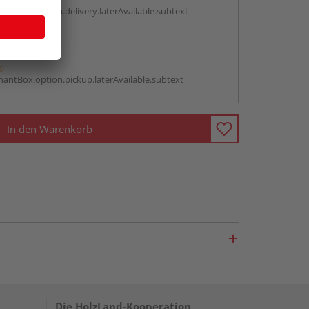
antBox.option.delivery.laterAvailable.subtext
abholen
g:
antBox.option.pickup.laterAvailable.subtext
In den Warenkorb
Die HolzLand-Kooperation