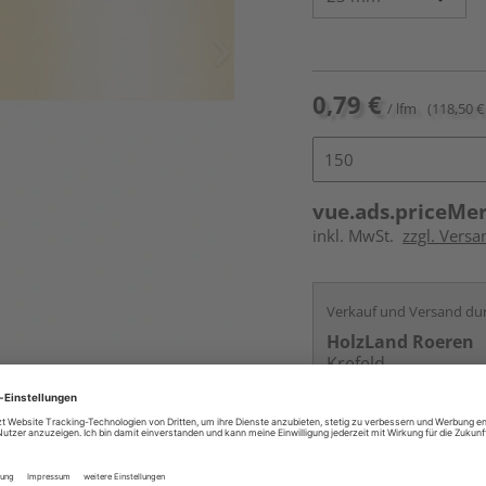
0,79 €
/ lfm
(118,50 € 
vue.ads.priceMe
inkl. MwSt.
zzgl. Versa
Verkauf und Versand du
HolzLand Roeren
Krefeld
Services
Kontakt
Online bestell
Auf Vorbestellun