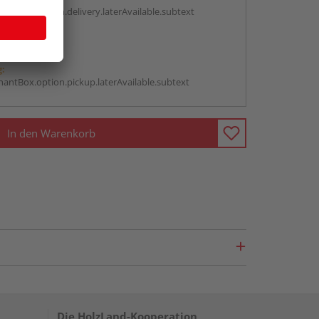
antBox.option.delivery.laterAvailable.subtext
abholen
g:
antBox.option.pickup.laterAvailable.subtext
In den Warenkorb
Die HolzLand-Kooperation