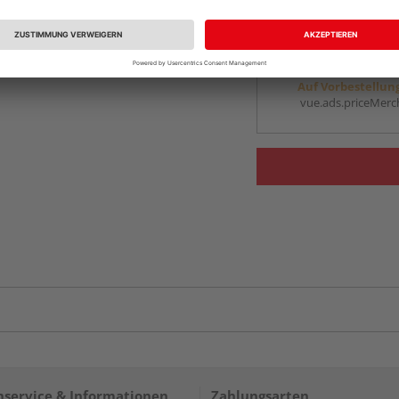
vue.ads.priceMerch
Beim Händler 
Auf Vorbestellun
vue.ads.priceMerch
service & Informationen
Zahlungsarten