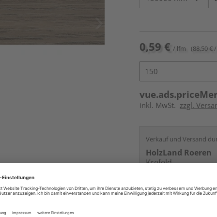
0,59 €
/ lfm
(88,50 € /
vue.ads.priceMe
inkl. MwSt.
zzgl. Versa
Verkauf und Versand du
HolzLand Roeren
Krefeld
Services
Kontakt
Online bestell
Auf Vorbestellun