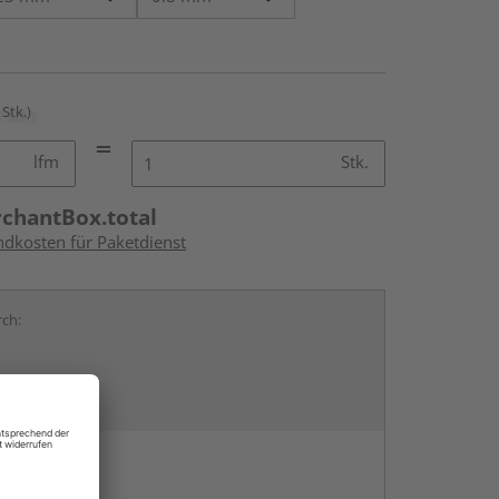
 Stk.)
lfm
Stk.
rchantBox.total
ndkosten für Paketdienst
rch:
en
g: