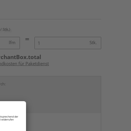
/ Stk.)
lfm
Stk.
rchantBox.total
ndkosten für Paketdienst
rch:
en