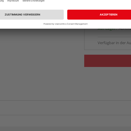
vue.ads.priceMerch
Beim Händler 
Auf Lager:
Abholu
Verfügbar in der Au