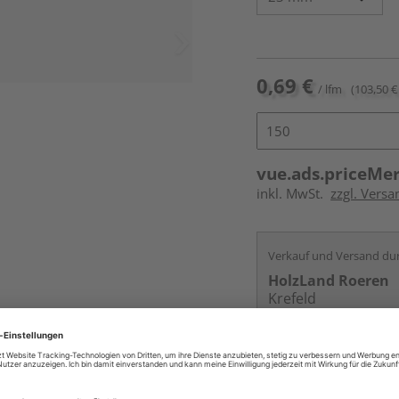
0,69 €
/ lfm
(103,50 € 
vue.ads.priceMe
inkl. MwSt.
zzgl. Versa
Verkauf und Versand du
HolzLand Roeren
Krefeld
Services
Kontakt
Online bestell
Auf Lager: