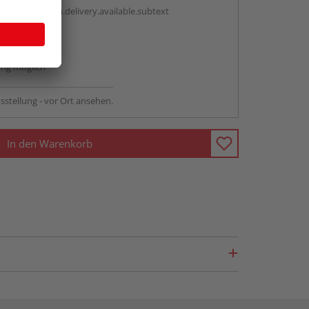
antBox.option.delivery.available.subtext
abholen
ng möglich
sstellung - vor Ort ansehen.
In den Warenkorb