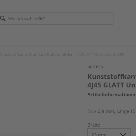
Kunststoffkante Standard Haftvermittler 4J45 GLATT Uni mit Lack ABS
Surteco
Kunststoffkan
4J45 GLATT Un
Artikelinformatione
23 x 0,8 mm, Länge 1
Breite