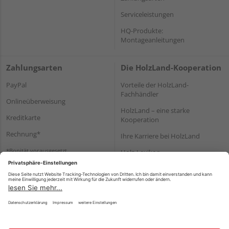
Serviceleistungen
HQ-Produkte:
Montageanleitungen
Zahlungsarten
Die HolzLand-Kooperation
PayPal
Vorteile der HolzLand-
Fachhändler
Onlineüberweisung
HolzLand – eine starke
Kreditkarte
Kooperation
Rechnung*
Ihre Karriere bei HolzLand
*Bonität vorausgesetzt
Holz-Lexikon
Bauanleitungen
HolzLand Mitglieder-Bereich
Impressum
Datenschutz
Nutzungsbedingungen