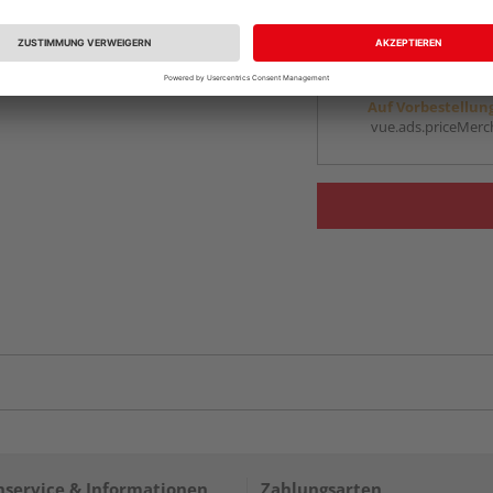
vue.ads.priceMerch
Beim Händler 
Auf Vorbestellun
vue.ads.priceMerch
service & Informationen
Zahlungsarten