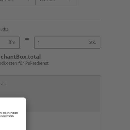
 Stk.)
lfm
Stk.
rchantBox.total
ndkosten für Paketdienst
rch:
en
g: