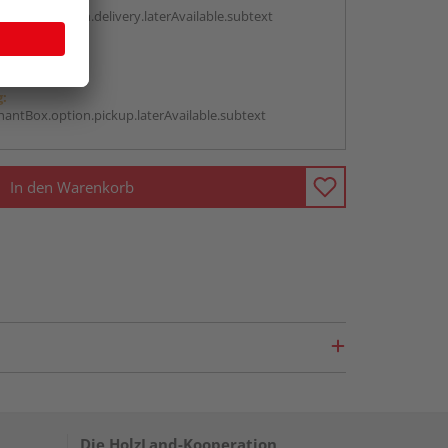
antBox.option.delivery.laterAvailable.subtext
abholen
g:
antBox.option.pickup.laterAvailable.subtext
In den Warenkorb
Die HolzLand-Kooperation