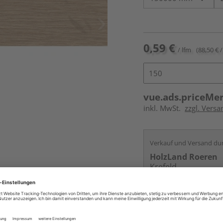
0,59 €
/ lfm
(88,50 € /
vue.ads.priceMe
inkl. MwSt.
zzgl. Versa
Verkauf und Versand du
HolzLand Roeren
Krefeld
Services
Kontakt
Online bestell
Auf Vorbestellun