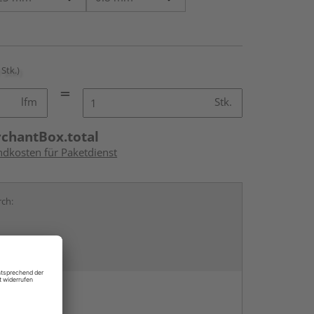
 Stk.)
lfm
Stk.
rchantBox.total
ndkosten für Paketdienst
rch:
en
g: