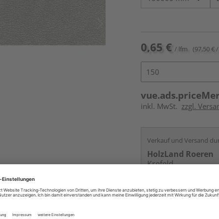
0,65 €
/ lfm
(97,50 € /
vue.ads.priceMe
inkl. MwSt.
zzgl. Versa
Verkauf und Versand du
HolzLand Roeren
Krefeld
Services
Kontakt
Online bestell
Auf Vorbestellun