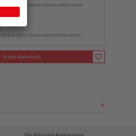
antBox.option.delivery.laterAvailable.subtext
abholen
g:
antBox.option.pickup.laterAvailable.subtext
In den Warenkorb
Die HolzLand-Kooperation