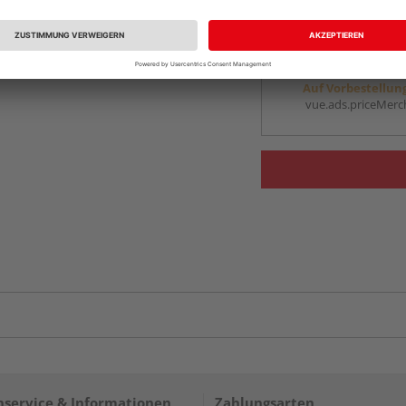
vue.ads.priceMerch
Beim Händler 
Auf Vorbestellun
vue.ads.priceMerch
service & Informationen
Zahlungsarten