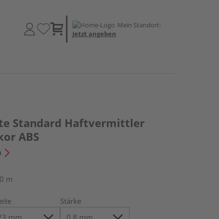
Mein Standort:
Jetzt angeben
te Standard Haftvermittler
kor ABS
n
50 m
eite
Stärke