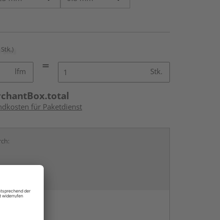
 Stk.)
lfm
Stk.
rchantBox.total
ndkosten für Paketdienst
rch:
en
g: