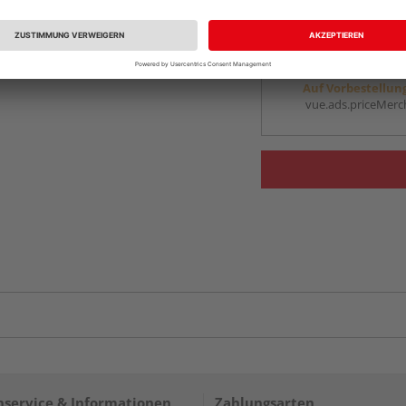
vue.ads.priceMerch
Beim Händler 
Auf Vorbestellun
vue.ads.priceMerch
service & Informationen
Zahlungsarten