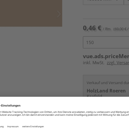
0,46 €
/ lfm
(69,00 € /
vue.ads.priceMe
inkl. MwSt.
zzgl. Versa
Verkauf und Versand du
HolzLand Roeren
Krefeld
Services
Kontakt
Online bestell
Auf Vorbestellun