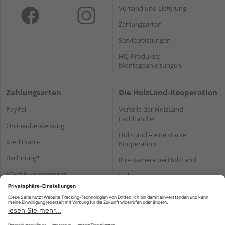
Versand und Lieferung
Zahlungsarten
Serviceleistungen
HQ-Produkte:
Montageanleitungen
Zahlungsarten
Die HolzLand-Kooperation
PayPal
Vorteile der HolzLand-
Fachhändler
Onlineüberweisung
HolzLand – eine starke
Kreditkarte
Kooperation
Rechnung*
Ihre Karriere bei HolzLand
*Bonität vorausgesetzt
Holz-Lexikon
Bauanleitungen
HolzLand Mitglieder-Bereich