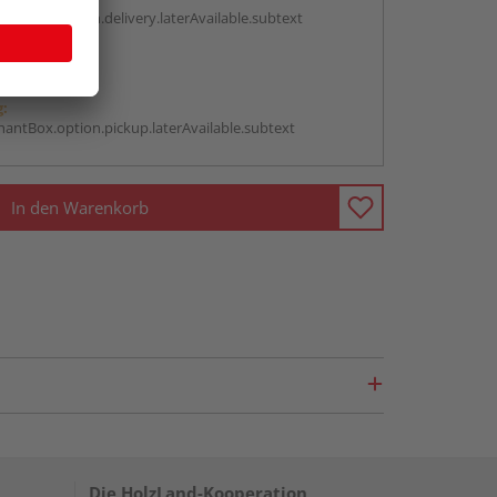
antBox.option.delivery.laterAvailable.subtext
abholen
g:
antBox.option.pickup.laterAvailable.subtext
In den Warenkorb
Die HolzLand-Kooperation