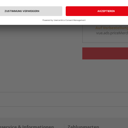
vue.ads.priceMerch
Beim Händler 
Auf Vorbestellun
vue.ads.priceMerch
service & Informationen
Zahlungsarten