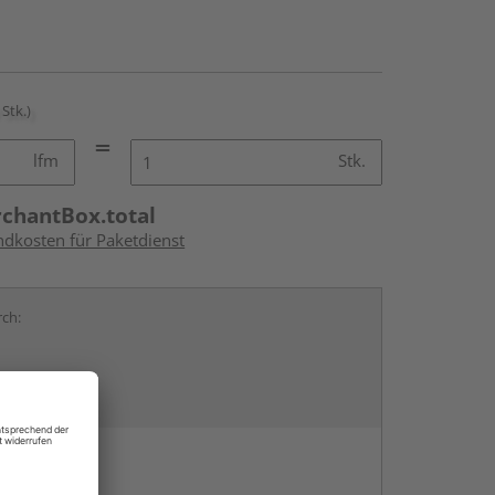
 Stk.)
lfm
Stk.
rchantBox.total
ndkosten für Paketdienst
rch:
en
g: