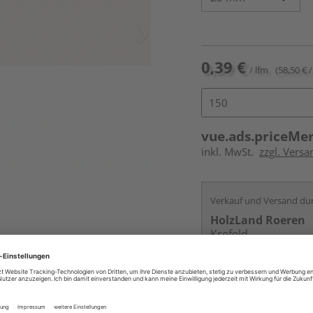
0,39 €
/ lfm
(58,50 € /
vue.ads.priceMe
inkl. MwSt.
zzgl. Versa
Verkauf und Versand du
HolzLand Roeren
Krefeld
Services
Kontakt
Online bestell
Auf Vorbestellun