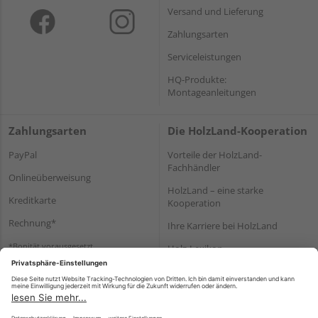
Versand und Lieferung
Zahlungsarten
Serviceleistungen
HQ-Produkte:
Montageanleitungen
Zahlungsarten
Die HolzLand-Kooperation
PayPal
Vorteile der HolzLand-
Fachhändler
Onlineüberweisung
HolzLand – eine starke
Kreditkarte
Kooperation
Rechnung*
Ihre Karriere bei HolzLand
*Bonität vorausgesetzt
Holz-Lexikon
Bauanleitungen
HolzLand Mitglieder-Bereich