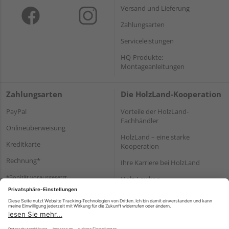
Versand und Lieferung
Zahlungsarten
Serviceleistungen
HQ-Produkte:
Montageanleitungen
Zahlungsarten
Die HolzLand-Kooperation
PayPal
Vorteile der HolzLand-
Fachhändler
Onlineüberweisung
HolzLand – eine starke
Kreditkarte
Kooperation
Rechnung*
Ihre Karriere bei HolzLand
*Bonität vorausgesetzt
Holz-Lexikon
Bauanleitungen
HolzLand Mitglieder-Bereich