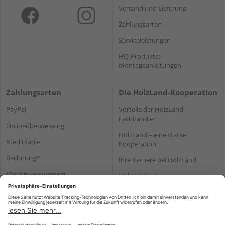
Versand und Lieferung
Zahlungsarten
Serviceleistungen
HQ-Produkte:
Montageanleitungen
Zahlungsarten
Die HolzLand-Kooperation
PayPal
Vorteile der HolzLand-
Fachhändler
Onlineüberweisung
HolzLand – eine starke
Kreditkarte
Kooperation
Rechnung*
Ihre Karriere bei HolzLand
*Bonität vorausgesetzt
Holz-Lexikon
Bauanleitungen
HolzLand Mitglieder-Bereich