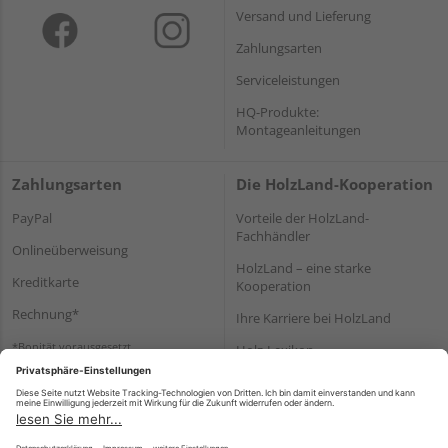
Versand und Lieferung
Zahlungsarten
Serviceleistungen
HQ-Produkte:
Montageanleitungen
Zahlungsarten
Die HolzLand-Kooperation
PayPal
Vorteile der HolzLand-
Fachhändler
Onlineüberweisung
HolzLand – eine starke
Kreditkarte
Kooperation
Rechnung*
Ihre Karriere bei HolzLand
*Bonität vorausgesetzt
Holz-Lexikon
Bauanleitungen
HolzLand Mitglieder-Bereich