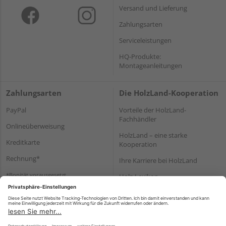
Versand und Lieferung
Zahlungsarten
Serviceleistungen
HQ-Produkte:
Montageanleitungen
Zahlungsarten
Die HolzLand-Kooperation
PayPal
Vorteile der HolzLand-
Fachhändler
Onlineüberweisung
HolzLand – eine starke
Kreditkarte
Kooperation
Rechnung*
Ihre Karriere bei HolzLand
*Bonität vorausgesetzt
Holz-Lexikon
Bauanleitungen
HolzLand Mitglieder-Bereich