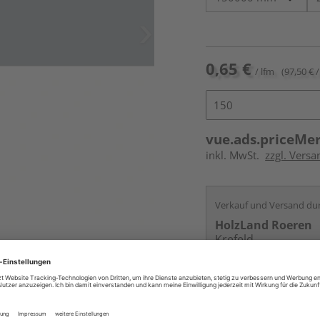
0,65 €
/ lfm
(97,50 € /
vue.ads.priceMe
inkl. MwSt.
zzgl. Versa
Verkauf und Versand du
HolzLand Roeren
Krefeld
Services
Kontakt
Online bestell
Auf Vorbestellun