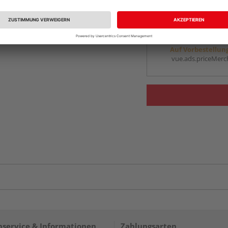
vue.ads.priceMerch
Beim Händler 
Auf Vorbestellun
vue.ads.priceMerch
service & Informationen
Zahlungsarten