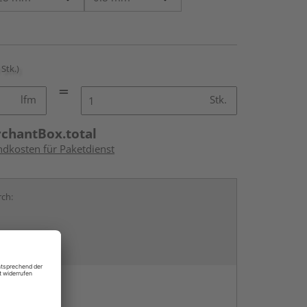
 Stk.)
lfm
Stk.
rchantBox.total
ndkosten für Paketdienst
rch:
en
g: