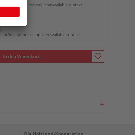
antBox.option.delivery.laterAvailable.subtext
abholen
g:
antBox.option.pickup.laterAvailable.subtext
In den Warenkorb
Die HolzLand-Kooperation