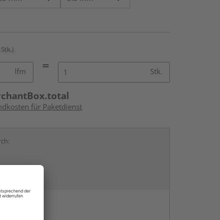
 Stk.)
lfm
Stk.
rchantBox.total
ndkosten für Paketdienst
rch:
en
g: