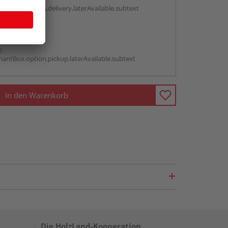
antBox.option.delivery.laterAvailable.subtext
abholen
g:
antBox.option.pickup.laterAvailable.subtext
In den Warenkorb
Die HolzLand-Kooperation