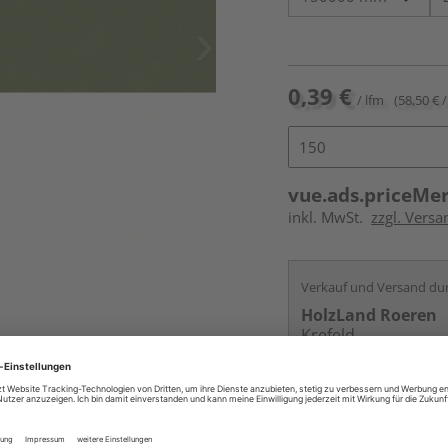
0,39 €
/ lfm
(58,50 € /
vue.ads.priceMe
inkl. MwSt.
zzgl. Versa
Verkauf und Versand du
HolzLand Roeren
Krefeld
Services
Kontakt
Online bestell
Auf Vorbestellun