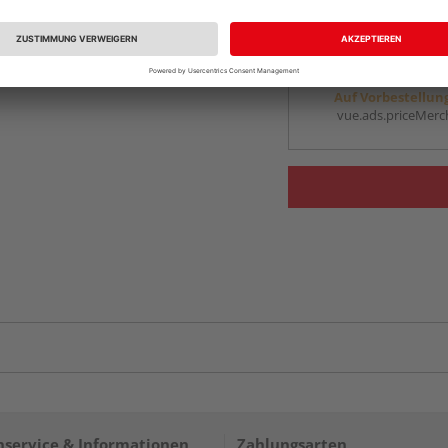
vue.ads.priceMerch
Beim Händler 
Auf Vorbestellun
vue.ads.priceMerch
service & Informationen
Zahlungsarten