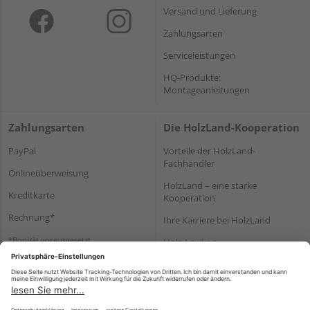
Versand und Lieferung
Zahlungsarten
Serviceleistungen
HQ-Produkte:
Montageanleitungen
Zahlungsarten
Die HolzLand-Kooperation
PayPal
Vorteile der HolzLand-
Fachhändler
Onlineüberweisung
HolzLand – eine starke
Kreditkarte
Kooperation
Rechnung*
Ihre Karriere bei HolzLand
*Bonität vorausgesetzt
Holz-Lexikon
Bauanleitungen
HolzLand Mitglieder-Bereich