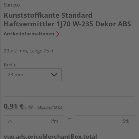
Surteco
Kunststoffkante Standard
Haftvermittler 1J70 W-235 Dekor ABS
Artikelinformationen
23 x 2 mm, Länge 75 m
Breite
0,91 €
/ lfm
(68,25 € / Stk.)
lfm
Stk.
vue.ads.priceMerchantBox.total