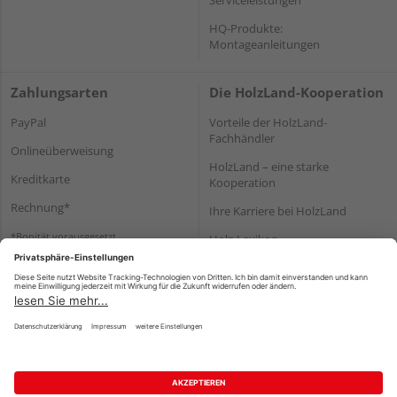
HQ-Produkte:
Montageanleitungen
Zahlungsarten
Die HolzLand-Kooperation
PayPal
Vorteile der HolzLand-
Fachhändler
Onlineüberweisung
HolzLand – eine starke
Kreditkarte
Kooperation
Rechnung*
Ihre Karriere bei HolzLand
*Bonität vorausgesetzt
Holz-Lexikon
Bauanleitungen
HolzLand Mitglieder-Bereich
Impressum
Datenschutz
Nutzungsbedingungen