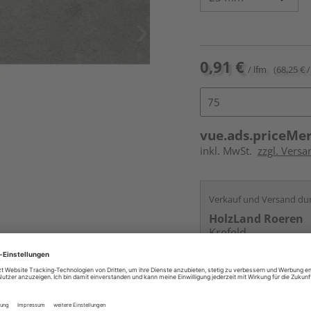
0,91 €
/ lfm
(68,25 € /
vue.ads.priceMe
inkl. MwSt.
zzgl. Versa
Verkauf und Versand du
HolzLand Roeren
Krefeld
Services
Kontakt
Online bestell
Auf Vorbestellun