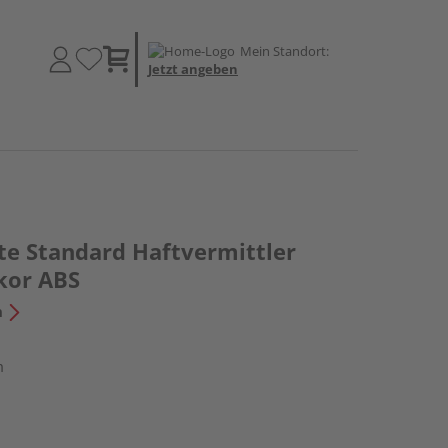
Mein Standort:
Jetzt angeben
te Standard Haftvermittler
kor ABS
n
m