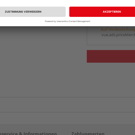
vue.ads.priceMerch
Beim Händler 
Auf Vorbestellun
vue.ads.priceMerch
service & Informationen
Zahlungsarten