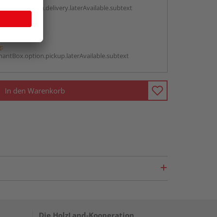
antBox.option.delivery.laterAvailable.subtext
abholen
g:
antBox.option.pickup.laterAvailable.subtext
In den Warenkorb
Die HolzLand-Kooperation