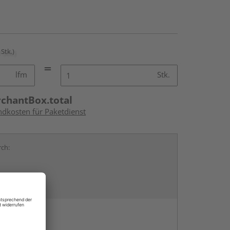
 Stk.)
lfm
Stk.
rchantBox.total
ndkosten für Paketdienst
rch:
en
g: