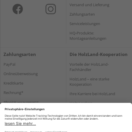
Versand und Lieferung
Zahlungsarten
Serviceleistungen
HQ-Produkte:
Montageanleitungen
Zahlungsarten
Die HolzLand-Kooperation
PayPal
Vorteile der HolzLand-
Fachhändler
Onlineüberweisung
HolzLand – eine starke
Kreditkarte
Kooperation
Rechnung*
Ihre Karriere bei HolzLand
*Bonität vorausgesetzt
Holz-Lexikon
Bauanleitungen
HolzLand Mitglieder-Bereich