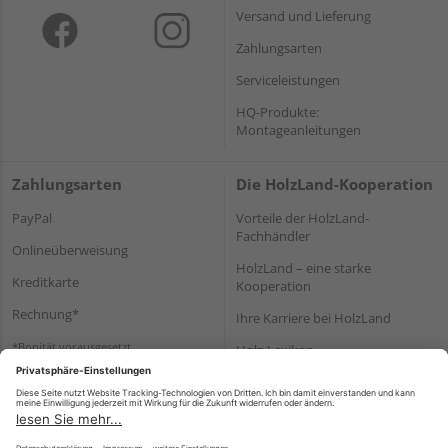
Versand und Lieferung
Zahlungsarten
Serviceleistungen
HQ-Produkte:
Montageanleitungen
Zahlungsarten
Die HolzLand-Kooperation
PayPal
Vorteile der HolzLand-
Fachhändler
Onlineüberweisung
HolzLand – eine starke
Kreditkarte
Kooperation
Rechnung*
Ihre Karriere bei HolzLand
*Bonität vorausgesetzt
Holz-Lexikon
Bauanleitungen
HolzLand Mitglieder-Bereich