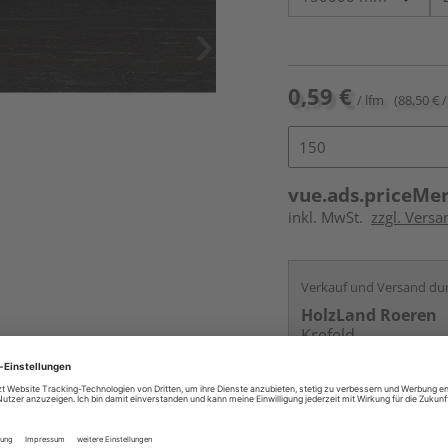
0,59 €
/ lfm
(88,50 € /
vue.ads.priceMe
inkl. MwSt.
zzgl. Versa
Verkauf und Versand du
HolzLand Roeren
Krefeld
Services
Kontakt
Online bestell
Auf Vorbestellun