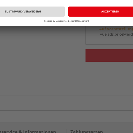
vue.ads.priceMerch
Beim Händler 
Auf Vorbestellun
vue.ads.priceMerch
service & Informationen
Zahlungsarten