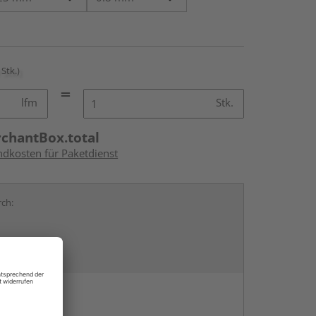
 Stk.)
lfm
Stk.
rchantBox.total
ndkosten für Paketdienst
rch:
en
g: