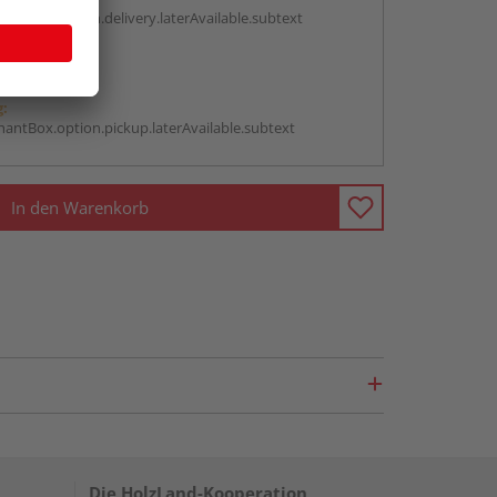
antBox.option.delivery.laterAvailable.subtext
abholen
g:
antBox.option.pickup.laterAvailable.subtext
In den Warenkorb
Die HolzLand-Kooperation