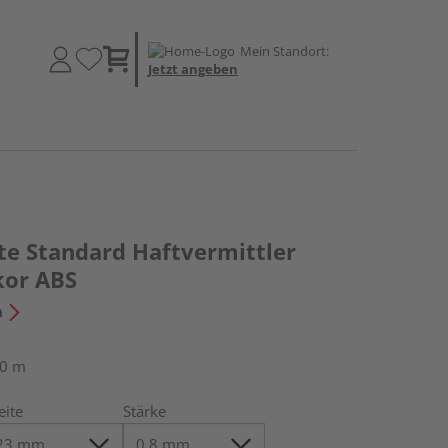
Mein Standort:
Jetzt angeben
te Standard Haftvermittler
kor ABS
n
50 m
eite
Stärke