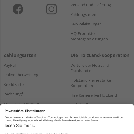
Versand und Lieferung
Zahlungsarten
Serviceleistungen
HQ-Produkte:
Montageanleitungen
Zahlungsarten
Die HolzLand-Kooperation
PayPal
Vorteile der HolzLand-
Fachhändler
Onlineüberweisung
HolzLand – eine starke
Kreditkarte
Kooperation
Rechnung*
Ihre Karriere bei HolzLand
*Bonität vorausgesetzt
Holz-Lexikon
Bauanleitungen
HolzLand Mitglieder-Bereich