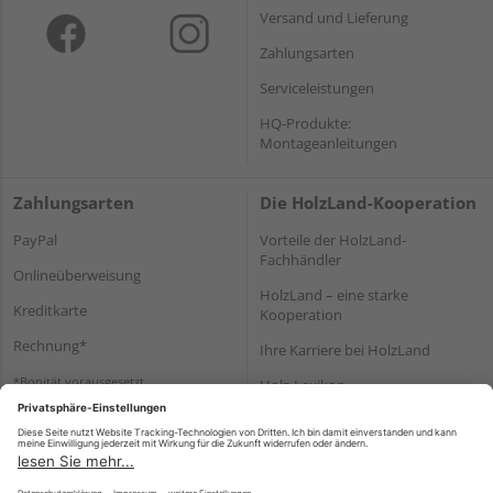
Versand und Lieferung
Zahlungsarten
Serviceleistungen
HQ-Produkte:
Montageanleitungen
Zahlungsarten
Die HolzLand-Kooperation
PayPal
Vorteile der HolzLand-
Fachhändler
Onlineüberweisung
HolzLand – eine starke
Kreditkarte
Kooperation
Rechnung*
Ihre Karriere bei HolzLand
*Bonität vorausgesetzt
Holz-Lexikon
Bauanleitungen
HolzLand Mitglieder-Bereich