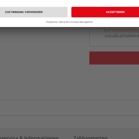
vue.ads.priceMerch
Beim Händler 
Auf Vorbestellun
vue.ads.priceMerch
service & Informationen
Zahlungsarten