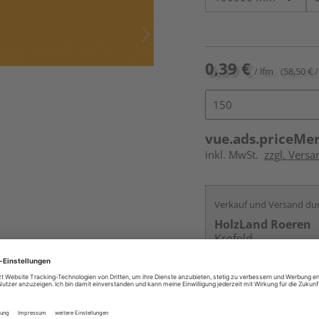
0,39 €
/ lfm
(58,50 € /
vue.ads.priceMe
inkl. MwSt.
zzgl. Versa
Verkauf und Versand du
HolzLand Roeren
Krefeld
Services
Kontakt
Online bestell
Auf Vorbestellun