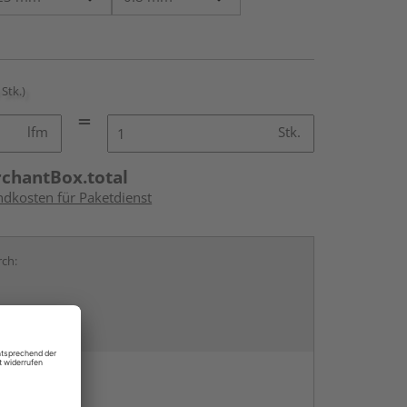
 Stk.)
lfm
Stk.
rchantBox.total
ndkosten für Paketdienst
rch:
en
g: