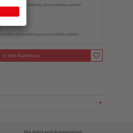
antBox.option.delivery.laterAvailable.subtext
abholen
g:
antBox.option.pickup.laterAvailable.subtext
In den Warenkorb
Die HolzLand-Kooperation