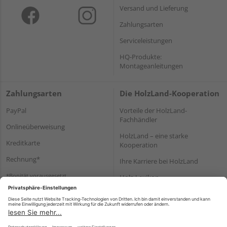
Versand und Lieferung
Zahlungsarten
Serviceleistungen
HQ-Produkte:
Montageanleitungen
Zahlungsarten
Die HolzLand-Kooperation
PayPal
Vorteile der HolzLand-
Fachhändler
Onlineüberweisung
HolzLand – eine starke
Kreditkarte
Kooperation
Rechnung*
Ihre Karriere bei HolzLand
*Bonität vorausgesetzt
Holz-Lexikon
Bauanleitungen
HolzLand Mitglieder-Bereich