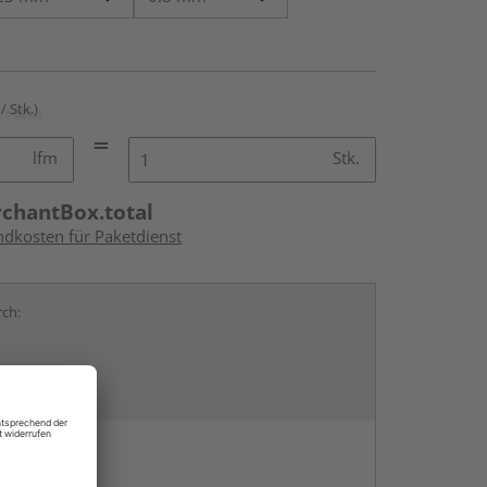
/ Stk.)
lfm
Stk.
rchantBox.total
ndkosten für Paketdienst
rch:
en
g: