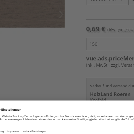
0,69 €
/ lfm
(103,50 € 
vue.ads.priceMe
inkl. MwSt.
zzgl. Versa
Verkauf und Versand du
HolzLand Roeren
Krefeld
Services
Kontakt
Online bestell
Auf Vorbestellun