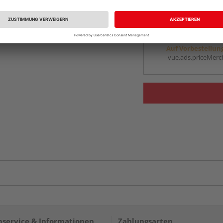
vue.ads.priceMerch
Beim Händler 
Auf Vorbestellun
vue.ads.priceMerch
service & Informationen
Zahlungsarten