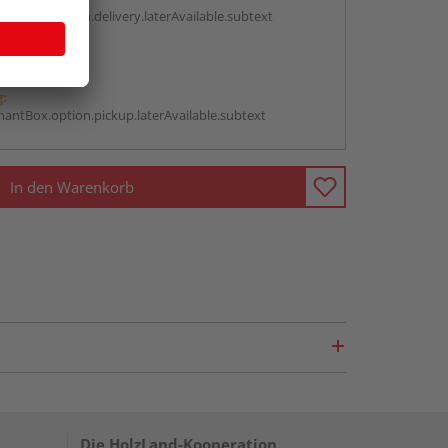
antBox.option.delivery.laterAvailable.subtext
abholen
g:
antBox.option.pickup.laterAvailable.subtext
In den Warenkorb
Die HolzLand-Kooperation